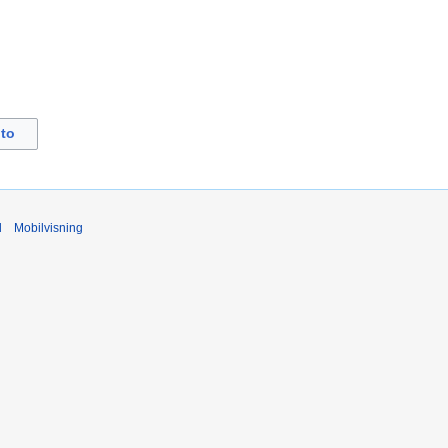
to
d
Mobilvisning