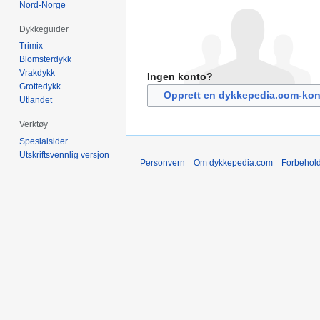
Nord-Norge
Dykkeguider
Trimix
Blomsterdykk
Vrakdykk
Ingen konto?
Grottedykk
Opprett en dykkepedia.com-kon
Utlandet
Verktøy
Spesialsider
Utskriftsvennlig versjon
Personvern
Om dykkepedia.com
Forbehol