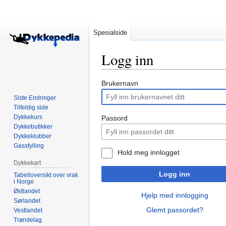
Spesialside
Logg inn
Hopp
Hopp
Brukernavn
til
til
Siste Endringer
navigering
søk
Tilfeldig side
Dykkekurs
Passord
Dykkebutikker
Dykkeklubber
Gassfylling
Hold meg innlogget
Dykkekart
Logg inn
Tabelloversikt over vrak
i Norge
Østlandet
Hjelp med innlogging
Sørlandet
Glemt passordet?
Vestlandet
Trøndelag