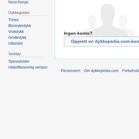
Nord-Norge
Dykkeguider
Trimix
Blomsterdykk
Vrakdykk
Ingen konto?
Grottedykk
Opprett en dykkepedia.com-kon
Utlandet
Verktøy
Spesialsider
Utskriftsvennlig versjon
Personvern
Om dykkepedia.com
Forbehol