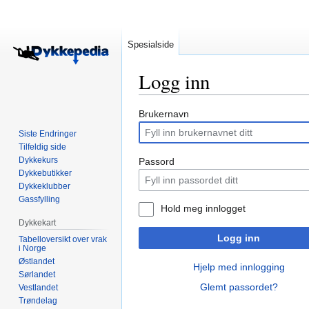
Spesialside
Logg inn
Hopp
Hopp
Brukernavn
til
til
Siste Endringer
navigering
søk
Tilfeldig side
Dykkekurs
Passord
Dykkebutikker
Dykkeklubber
Gassfylling
Hold meg innlogget
Dykkekart
Logg inn
Tabelloversikt over vrak
i Norge
Østlandet
Hjelp med innlogging
Sørlandet
Glemt passordet?
Vestlandet
Trøndelag