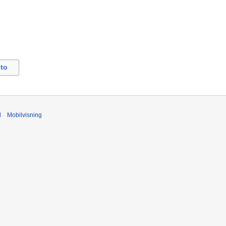
to
d
Mobilvisning