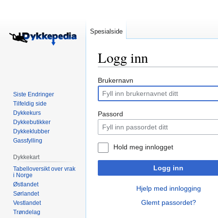
Spesialside
Logg inn
Hopp
Hopp
Brukernavn
til
til
Siste Endringer
navigering
søk
Tilfeldig side
Dykkekurs
Passord
Dykkebutikker
Dykkeklubber
Gassfylling
Hold meg innlogget
Dykkekart
Logg inn
Tabelloversikt over vrak
i Norge
Østlandet
Hjelp med innlogging
Sørlandet
Glemt passordet?
Vestlandet
Trøndelag