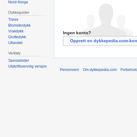
Nord-Norge
Dykkeguider
Trimix
Blomsterdykk
Vrakdykk
Ingen konto?
Grottedykk
Opprett en dykkepedia.com-kon
Utlandet
Verktøy
Spesialsider
Utskriftsvennlig versjon
Personvern
Om dykkepedia.com
Forbehol