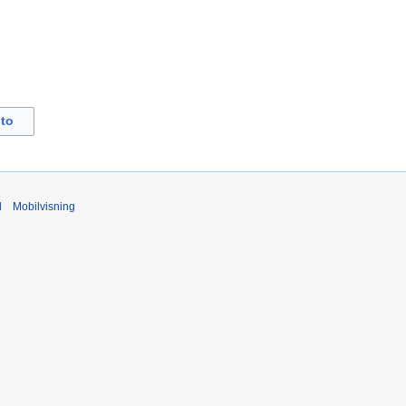
to
d
Mobilvisning