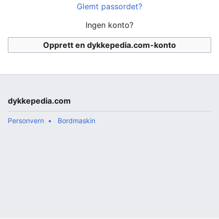
Glemt passordet?
Ingen konto?
Opprett en dykkepedia.com-konto
dykkepedia.com
Personvern
Bordmaskin