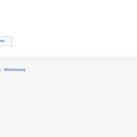
to
d
Mobilvisning