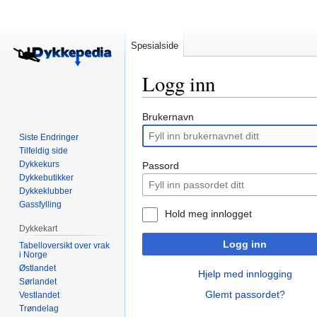
Spesialside
Logg inn
Hopp
Hopp
Brukernavn
til
til
Siste Endringer
navigering
søk
Tilfeldig side
Dykkekurs
Passord
Dykkebutikker
Dykkeklubber
Gassfylling
Hold meg innlogget
Dykkekart
Logg inn
Tabelloversikt over vrak
i Norge
Østlandet
Hjelp med innlogging
Sørlandet
Glemt passordet?
Vestlandet
Trøndelag