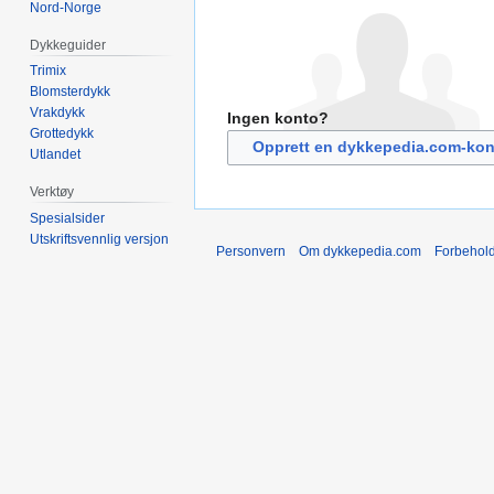
Nord-Norge
Dykkeguider
Trimix
Blomsterdykk
Vrakdykk
Ingen konto?
Grottedykk
Opprett en dykkepedia.com-kon
Utlandet
Verktøy
Spesialsider
Utskriftsvennlig versjon
Personvern
Om dykkepedia.com
Forbehol