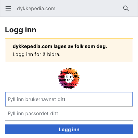
dykkepedia.com
Åpne hovedmenyen
Søk
Logg inn
dykkepedia.com lages av folk som deg.
Logg inn for å bidra.
Logg inn