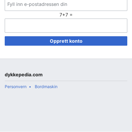
7+7 =
Opprett konto
dykkepedia.com
Personvern
Bordmaskin