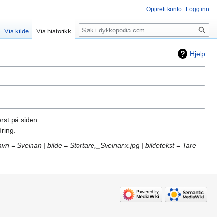
Opprett konto
Logg inn
Søk
Vis kilde
Vis historikk
Hjelp
rst på siden.
ring.
avn = Sveinan | bilde = Stortare,_Sveinanx.jpg | bildetekst = Tare