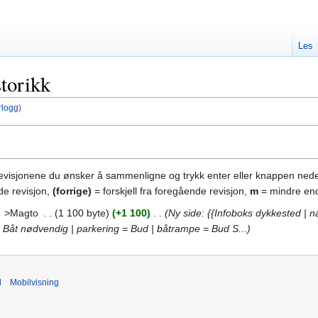
Les
storikk
rlogg
)
revisjonene du ønsker å sammenligne og trykk enter eller knappen nede
de revisjon,
(forrige)
= forskjell fra foregående revisjon,
m
= mindre end
‎
>Magto
‎
1 100 byte
+1 100
‎
Ny side: {{Infoboks dykkested | n
t = Båt nødvendig | parkering = Bud | båtrampe = Bud S...
d
Mobilvisning