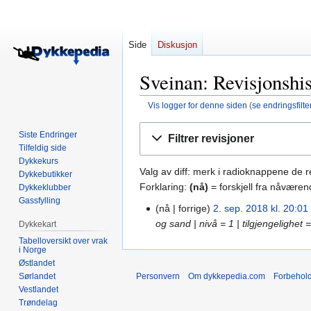
Side
Diskusjon
Sveinan: Revisjonshi
Vis logger for denne siden
(
se endringsfilte
Hopp
Hopp
Siste Endringer
Filtrer revisjoner
til
til
Tilfeldig side
navigering
søk
Dykkekurs
Valg av diff: merk i radioknappene de 
Dykkebutikker
Forklaring:
(nå)
= forskjell fra nåværen
Dykkeklubber
Gassfylling
nå
forrige
2. sep. 2018 kl. 20:01
2.
og sand | nivå = 1 | tilgjengelighe
Dykkekart
sep.
2018
Tabelloversikt over vrak
i Norge
Østlandet
Sørlandet
Personvern
Om dykkepedia.com
Forbehol
Vestlandet
Trøndelag