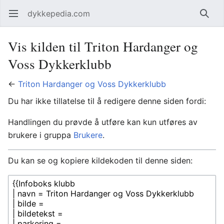
dykkepedia.com
Åpne hovedmenyen
Søk
Vis kilden til Triton Hardanger og
Voss Dykkerklubb
←
Triton Hardanger og Voss Dykkerklubb
Du har ikke tillatelse til å redigere denne siden fordi:
Handlingen du prøvde å utføre kan kun utføres av
brukere i gruppa
Brukere
.
Du kan se og kopiere kildekoden til denne siden: