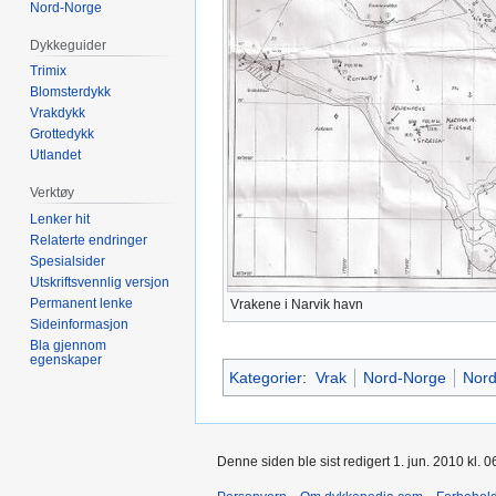
Nord-Norge
Dykkeguider
Trimix
Blomsterdykk
Vrakdykk
Grottedykk
Utlandet
Verktøy
Lenker hit
Relaterte endringer
Spesialsider
Utskriftsvennlig versjon
Permanent lenke
Vrakene i Narvik havn
Sideinformasjon
Bla gjennom
egenskaper
Kategorier
:
Vrak
Nord-Norge
Nord
Denne siden ble sist redigert 1. jun. 2010 kl. 0