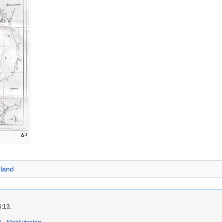
land
6:13.