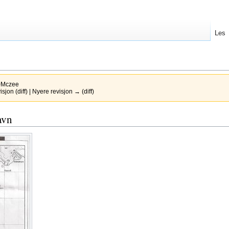
Les
>Mczee
jon (diff) | Nyere revisjon → (diff)
avn