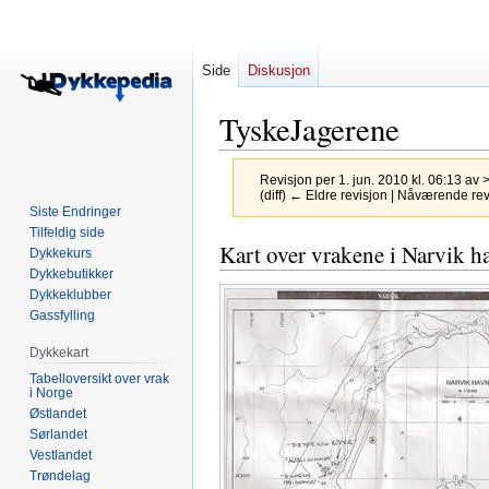
Side
Diskusjon
TyskeJagerene
Revisjon per 1. jun. 2010 kl. 06:13 av
(diff) ← Eldre revisjon | Nåværende revis
Siste Endringer
Tilfeldig side
Hopp
Hopp
Kart over vrakene i Narvik h
Dykkekurs
til
til
Dykkebutikker
navigering
søk
Dykkeklubber
Gassfylling
Dykkekart
Tabelloversikt over vrak
i Norge
Østlandet
Sørlandet
Vestlandet
Trøndelag