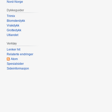
e
Nord-Norge
d
Dykkeguider
i
Trimix
g
Blomsterdykk
e
Vrakdykk
r
Grottedykk
i
Utlandet
n
Verktøy
g
Lenker hit
s
Relaterte endringer
f
Atom
o
Spesialsider
r
Sideinformasjon
k
l
a
r
i
n
g