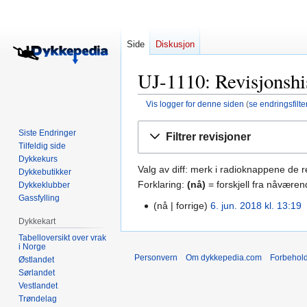
Side
Diskusjon
UJ-1110: Revisjonshi
Vis logger for denne siden
(
se endringsfilte
Hopp
Hopp
Siste Endringer
Filtrer revisjoner
til
til
Tilfeldig side
navigering
søk
Dykkekurs
Valg av diff: merk i radioknappene de 
Dykkebutikker
Forklaring:
(nå)
= forskjell fra nåværen
Dykkeklubber
Gassfylling
nå
forrige
6. jun. 2018 kl. 13:19
‎
6.
I
Dykkekart
jun.
n
2018
Tabelloversikt over vrak
i Norge
g
Personvern
Om dykkepedia.com
Forbehol
Østlandet
e
Sørlandet
n
Vestlandet
r
Trøndelag