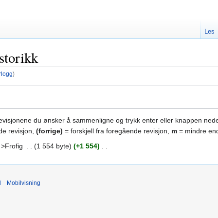
Les
storikk
rlogg
)
revisjonene du ønsker å sammenligne og trykk enter eller knappen nede
de revisjon,
(forrige)
= forskjell fra foregående revisjon,
m
= mindre end
>Frofig
‎
1 554 byte
+1 554
‎
d
Mobilvisning