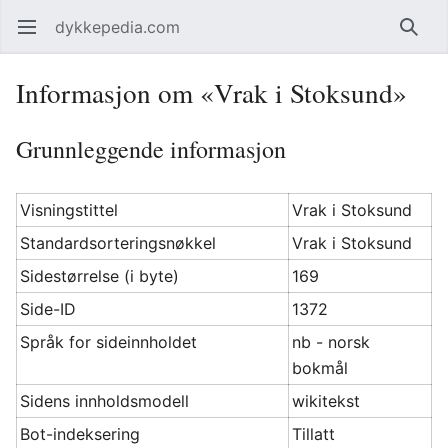
dykkepedia.com
Åpne hovedmenyen
Søk
Informasjon om «Vrak i Stoksund»
Grunnleggende informasjon
Visningstittel
Vrak i Stoksund
Standardsorteringsnøkkel
Vrak i Stoksund
Sidestørrelse (i byte)
169
Side-ID
1372
Språk for sideinnholdet
nb - norsk
bokmål
Sidens innholdsmodell
wikitekst
Bot-indeksering
Tillatt