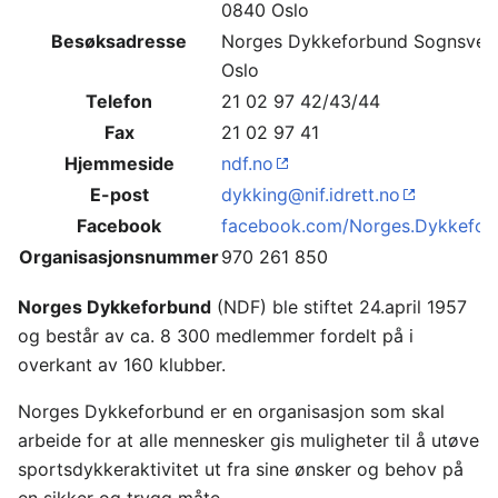
0840 Oslo
Besøksadresse
Norges Dykkeforbund Sognsvei
Oslo
Telefon
21 02 97 42/43/44
Fax
21 02 97 41
Hjemmeside
ndf.no
E-post
dykking@nif.idrett.no
Facebook
facebook.com/Norges.Dykkefor
Organisasjonsnummer
970 261 850
Norges Dykkeforbund
(NDF) ble stiftet 24.april 1957
og består av ca. 8 300 medlemmer fordelt på i
overkant av 160 klubber.
Norges Dykkeforbund er en organisasjon som skal
arbeide for at alle mennesker gis muligheter til å utøve
sportsdykkeraktivitet ut fra sine ønsker og behov på