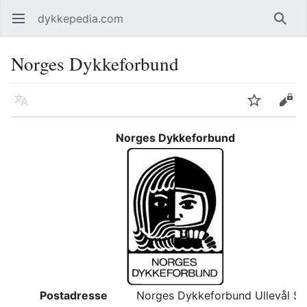
dykkepedia.com
Åpne hovedmenyen
Søk
Norges Dykkeforbund
Språk
Overvåk
Rediger
Norges Dykkeforbund
Postadresse
Norges Dykkeforbund Ullevål St