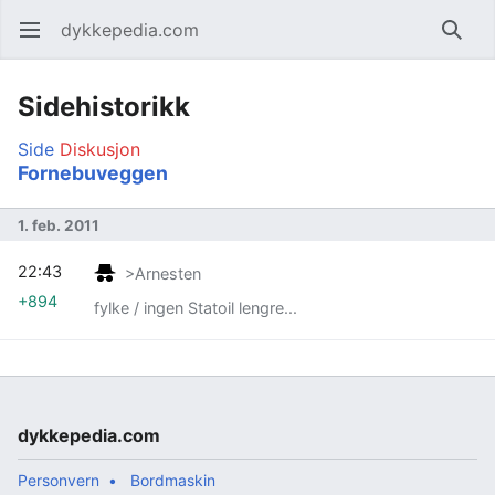
dykkepedia.com
Åpne hovedmenyen
Søk
Sidehistorikk
Side
Diskusjon
Fornebuveggen
1. feb. 2011
22:43
>Arnesten
+894
fylke / ingen Statoil lengre...
dykkepedia.com
Personvern
Bordmaskin