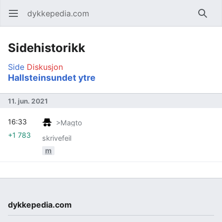
dykkepedia.com
Åpne hovedmenyen
Søk
Sidehistorikk
Side
Diskusjon
Hallsteinsundet ytre
11. jun. 2021
16:33
>Magto
+1 783
skrivefeil
m
dykkepedia.com