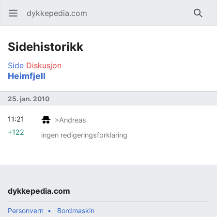
dykkepedia.com
Åpne hovedmenyen
Søk
Sidehistorikk
Side
Diskusjon
Heimfjell
25. jan. 2010
11:21
>Andreas
+122
ingen redigeringsforklaring
dykkepedia.com
Personvern
Bordmaskin