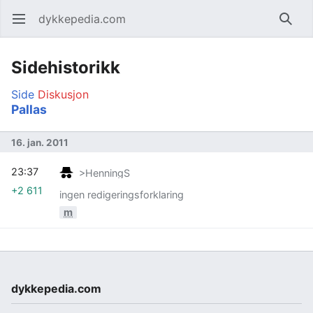
dykkepedia.com
Åpne hovedmenyen
Søk
Sidehistorikk
Side
Diskusjon
Pallas
16. jan. 2011
23:37
>HenningS
+2 611
ingen redigeringsforklaring
m
dykkepedia.com