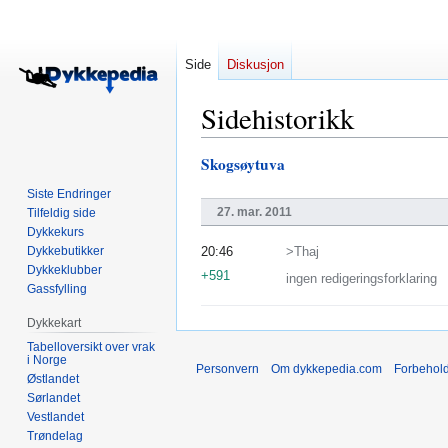
Side
Diskusjon
Sidehistorikk
Skogsøytuva
Hopp
Hopp
til
til
Siste Endringer
navigering
søk
27. mar. 2011
Tilfeldig side
Dykkekurs
Dykkebutikker
20:46
>Thaj
Dykkeklubber
+591
ingen redigeringsforklaring
Gassfylling
Dykkekart
Tabelloversikt over vrak
i Norge
Personvern
Om dykkepedia.com
Forbehol
Østlandet
Sørlandet
Vestlandet
Trøndelag