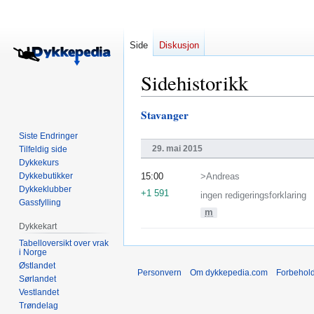
Side
Diskusjon
Sidehistorikk
Stavanger
Hopp
Hopp
til
til
Siste Endringer
navigering
søk
29. mai 2015
Tilfeldig side
Dykkekurs
Dykkebutikker
15:00
>Andreas
Dykkeklubber
+1 591
ingen redigeringsforklaring
Gassfylling
m
Dykkekart
Tabelloversikt over vrak
i Norge
Østlandet
Personvern
Om dykkepedia.com
Forbehol
Sørlandet
Vestlandet
Trøndelag