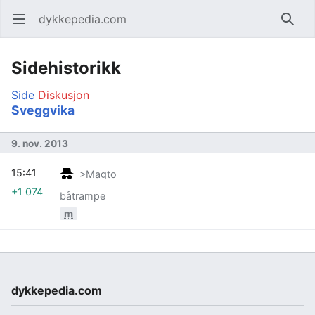
dykkepedia.com
Åpne hovedmenyen
Søk
Sidehistorikk
Side
Diskusjon
Sveggvika
9. nov. 2013
15:41
>Magto
+1 074
båtrampe
m
dykkepedia.com