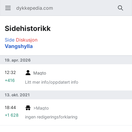
dykkepedia.com
Åpne hovedmenyen
Søk
Sidehistorikk
Side
Diskusjon
Vangshylla
19. apr. 2026
12:32
Magto
+416
Litt mer info/oppdatert info
13. okt. 2021
18:44
>Magto
+1 628
ingen redigeringsforklaring