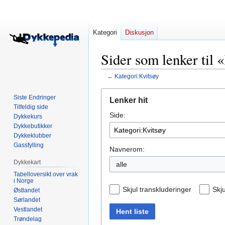
Kategori
Diskusjon
Sider som lenker til 
←
Kategori:Kvitsøy
Hopp
Hopp
Siste Endringer
Lenker hit
til
til
Tilfeldig side
Side:
navigering
søk
Dykkekurs
Dykkebutikker
Dykkeklubber
Gassfylling
Navnerom:
Dykkekart
alle
Tabelloversikt over vrak
i Norge
Skjul transkluderinger
Skju
Østlandet
Sørlandet
Vestlandet
Hent liste
Trøndelag