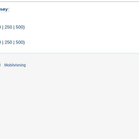
tsøy
:
0
|
250
|
500
)
0
|
250
|
500
)
d
Mobilvisning