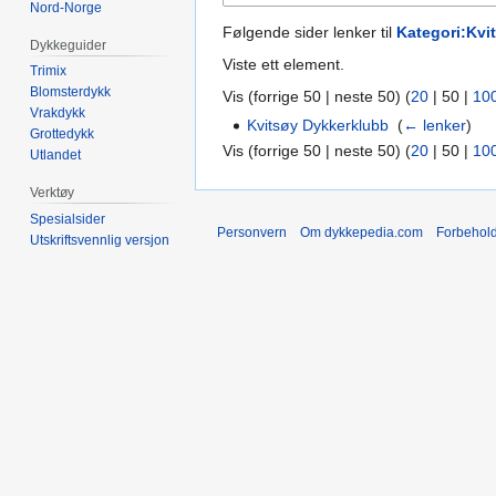
Nord-Norge
Følgende sider lenker til
Kategori:Kvi
Dykkeguider
Viste ett element.
Trimix
Blomsterdykk
Vis (
forrige 50
|
neste 50
) (
20
|
50
|
10
Vrakdykk
Kvitsøy Dykkerklubb
‎
(
← lenker
)
Grottedykk
Vis (
forrige 50
|
neste 50
) (
20
|
50
|
10
Utlandet
Verktøy
Spesialsider
Personvern
Om dykkepedia.com
Forbehol
Utskriftsvennlig versjon