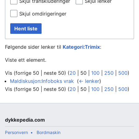
Skjul transkluderinger
Skjul lenker
Skjul omdirigeringer
Hent liste
Følgende sider lenker til
Kategori:Trimix
:
Viste ett element.
Vis (
forrige 50
|
neste 50
) (
20
|
50
|
100
|
250
|
500
)
Maldiskusjon:Infoboks vrak
‎
(
← lenker
)
Vis (
forrige 50
|
neste 50
) (
20
|
50
|
100
|
250
|
500
)
dykkepedia.com
Personvern
Bordmaskin