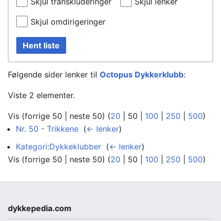
Skjul transkluderinger
Skjul lenker
Skjul omdirigeringer
Hent liste
Følgende sider lenker til
Octopus Dykkerklubb
:
Viste 2 elementer.
Vis (
forrige 50
|
neste 50
) (
20
|
50
|
100
|
250
|
500
)
Nr. 50 - Trikkene
‎
(
← lenker
)
Kategori:Dykkeklubber
‎
(
← lenker
)
Vis (
forrige 50
|
neste 50
) (
20
|
50
|
100
|
250
|
500
)
dykkepedia.com