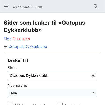
dykkepedia.com
Åpne hovedmenyen
Søk
Sider som lenker til «Octopus
Dykkerklubb»
Side
Diskusjon
←
Octopus Dykkerklubb
Lenker hit
Side:
Navnerom: