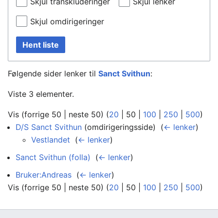
Skjul transkluderinger
Skjul lenker
Skjul omdirigeringer
Hent liste
Følgende sider lenker til
Sanct Svithun
:
Viste 3 elementer.
Vis (
forrige 50
|
neste 50
) (
20
|
50
|
100
|
250
|
500
)
D/S Sanct Svithun
(omdirigeringsside) ‎
(
← lenker
)
Vestlandet
‎
(
← lenker
)
Sanct Svithun (folla)
‎
(
← lenker
)
Bruker:Andreas
‎
(
← lenker
)
Vis (
forrige 50
|
neste 50
) (
20
|
50
|
100
|
250
|
500
)