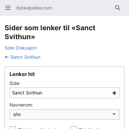
dykkepedia.com
Åpne hovedmenyen
Søk
Sider som lenker til «Sanct
Svithun»
Side
Diskusjon
←
Sanct Svithun
Lenker hit
Side:
Navnerom: