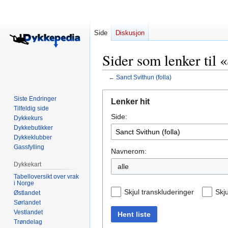
Side
Diskusjon
Sider som lenker til 
←
Sanct Svithun (folla)
Hopp
Hopp
Siste Endringer
Lenker hit
til
til
Tilfeldig side
Side:
navigering
søk
Dykkekurs
Dykkebutikker
Dykkeklubber
Gassfylling
Navnerom:
Dykkekart
alle
Tabelloversikt over vrak
i Norge
Skjul transkluderinger
Skju
Østlandet
Sørlandet
Vestlandet
Hent liste
Trøndelag