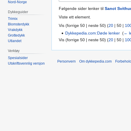
Nord-Norge
Følgende sider lenker til
Sanct Svithun
Dykkeguider
Viste ett element.
Trimix
Blomsterdykk
Vis (
forrige 50
|
neste 50
) (
20
|
50
|
10
Vrakdykk
Dykkepedia.com:Døde lenker
‎
(
← l
Grottedykk
Vis (
forrige 50
|
neste 50
) (
20
|
50
|
10
Utlandet
Verktøy
Spesialsider
Personvern
Om dykkepedia.com
Forbehol
Utskriftsvennlig versjon