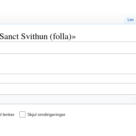
Les
«Sanct Svithun (folla)»
l lenker
Skjul omdirigeringer