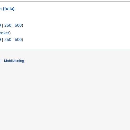
 (folla)
:
0
|
250
|
500
)
enker
)
0
|
250
|
500
)
d
Mobilvisning