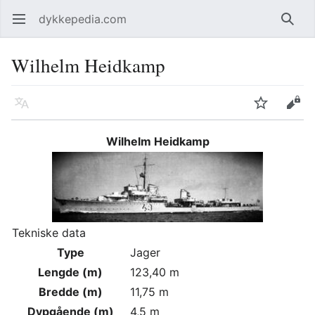
dykkepedia.com
Åpne hovedmenyen
Søk
Wilhelm Heidkamp
Språk
Overvåk
Rediger
Wilhelm Heidkamp
Tekniske data
Type
Jager
Lengde (m)
123,40 m
Bredde (m)
11,75 m
Dypgående (m)
4,5 m