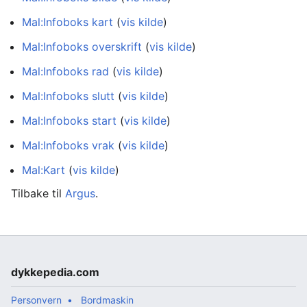
Mal:Infoboks kart
(
vis kilde
)
Mal:Infoboks overskrift
(
vis kilde
)
Mal:Infoboks rad
(
vis kilde
)
Mal:Infoboks slutt
(
vis kilde
)
Mal:Infoboks start
(
vis kilde
)
Mal:Infoboks vrak
(
vis kilde
)
Mal:Kart
(
vis kilde
)
Tilbake til
Argus
.
dykkepedia.com
Personvern
Bordmaskin