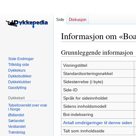
Side
Diskusjon
Informasjon om «Boa
Grunnleggende informasjon
Hopp
Hopp
til
til
Siste Endringer
navigering
søk
Tilfeldig side
Visningstittel
Dykkekurs
Standardsorteringsnøkkel
Dykkebutikker
Sidestørrelse (i byte)
Dykkeklubber
Gassfylling
Side-ID
Språk for sideinnholdet
Dykkekart
Tabelloversikt over vrak
Sidens innholdsmodell
i Norge
Bot-indeksering
Østlandet
Sørlandet
Antall omdirigeringer til denne siden
Vestlandet
Talt som innholdsside
Trøndelag