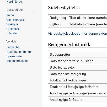
Nord-Norge
Sidebeskyttelse
Dykkeguider
Trimix
Redigering
Tillat alle brukere (uendel
Blomsterdykk
Flytting
Tillat alle brukere (uendel
Vrakdykk
Grottedykk
Vis beskyttelsesloggen for denne siden
Utlandet
Verktøy
Redigeringshistorikk
Lenker hit
Relaterte endringer
Sideoppretter
Spesialsider
Dato for opprettelse av siden
Sideinformasjon
Siste bidragsyter
Dato for siste redigering
Totalt antall redigeringer
Totalt antall forskjellige forfattere
Antall nylige redigeringer (innen siste
Antall nylige forfattere