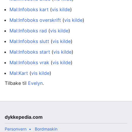
Mal:Infoboks kart
(
vis kilde
)
Mal:Infoboks overskrift
(
vis kilde
)
Mal:Infoboks rad
(
vis kilde
)
Mal:Infoboks slutt
(
vis kilde
)
Mal:Infoboks start
(
vis kilde
)
Mal:Infoboks vrak
(
vis kilde
)
Mal:Kart
(
vis kilde
)
Tilbake til
Evelyn
.
dykkepedia.com
Personvern
Bordmaskin