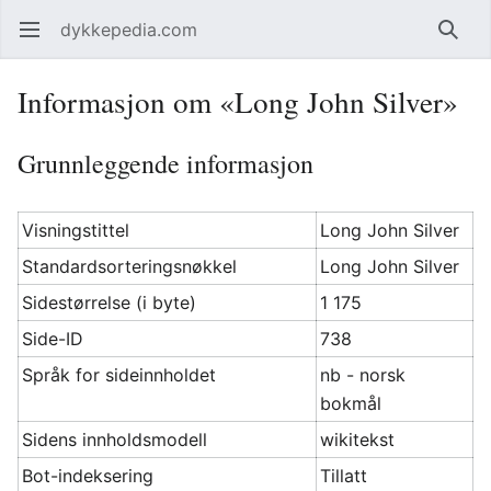
dykkepedia.com
Åpne hovedmenyen
Søk
Informasjon om «Long John Silver»
Grunnleggende informasjon
Visningstittel
Long John Silver
Standardsorteringsnøkkel
Long John Silver
Sidestørrelse (i byte)
1 175
Side-ID
738
Språk for sideinnholdet
nb - norsk
bokmål
Sidens innholdsmodell
wikitekst
Bot-indeksering
Tillatt