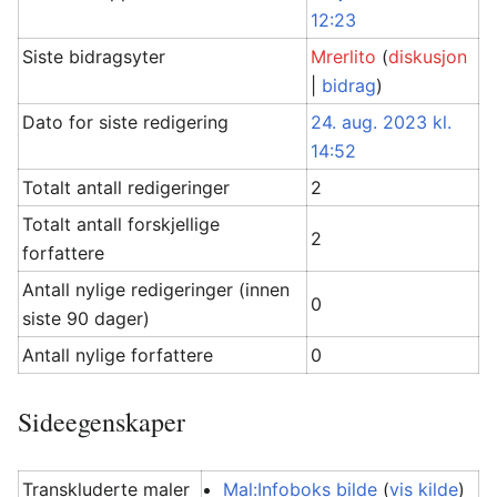
12:23
Siste bidragsyter
Mrerlito
(
diskusjon
|
bidrag
)
Dato for siste redigering
24. aug. 2023 kl.
14:52
Totalt antall redigeringer
2
Totalt antall forskjellige
2
forfattere
Antall nylige redigeringer (innen
0
siste 90 dager)
Antall nylige forfattere
0
Sideegenskaper
Transkluderte maler
Mal:Infoboks bilde
(
vis kilde
)