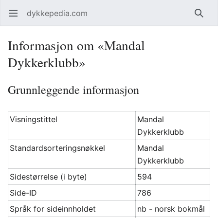
dykkepedia.com
Åpne hovedmenyen
Søk
Informasjon om «Mandal
Dykkerklubb»
Grunnleggende informasjon
Visningstittel
Mandal
Dykkerklubb
Standardsorteringsnøkkel
Mandal
Dykkerklubb
Sidestørrelse (i byte)
594
Side-ID
786
Språk for sideinnholdet
nb - norsk bokmål