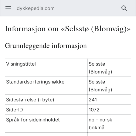
dykkepedia.com
Åpne hovedmenyen
Søk
Informasjon om «Selsstø (Blomvåg)»
Grunnleggende informasjon
Visningstittel
Selsstø
(Blomvåg)
Standardsorteringsnøkkel
Selsstø
(Blomvåg)
Sidestørrelse (i byte)
241
Side-ID
1072
Språk for sideinnholdet
nb - norsk
bokmål