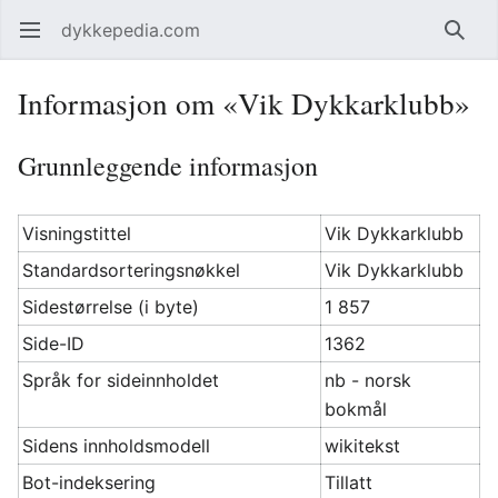
dykkepedia.com
Åpne hovedmenyen
Søk
Informasjon om «Vik Dykkarklubb»
Grunnleggende informasjon
Visningstittel
Vik Dykkarklubb
Standardsorteringsnøkkel
Vik Dykkarklubb
Sidestørrelse (i byte)
1 857
Side-ID
1362
Språk for sideinnholdet
nb - norsk
bokmål
Sidens innholdsmodell
wikitekst
Bot-indeksering
Tillatt