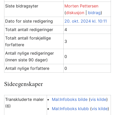
Siste bidragsyter
Morten Pettersen
(
diskusjon
|
bidrag
)
Dato for siste redigering
20. okt. 2024 kl. 10:11
Totalt antall redigeringer
4
Totalt antall forskjellige
3
forfattere
Antall nylige redigeringer
0
(innen siste 90 dager)
Antall nylige forfattere
0
Sideegenskaper
Transkluderte maler
Mal:Infoboks bilde
(
vis kilde
)
(6)
Mal:Infoboks klubb
(
vis kilde
)