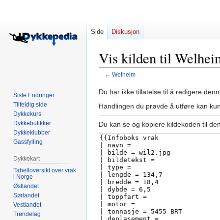
Side
Diskusjon
Vis kilden til Welhei
←
Welheim
Hopp
Hopp
Du har ikke tillatelse til å redigere denn
Siste Endringer
til
til
Tilfeldig side
Handlingen du prøvde å utføre kan kun
navigering
søk
Dykkekurs
Dykkebutikker
Du kan se og kopiere kildekoden til de
Dykkeklubber
Gassfylling
Dykkekart
Tabelloversikt over vrak
i Norge
Østlandet
Sørlandet
Vestlandet
Trøndelag