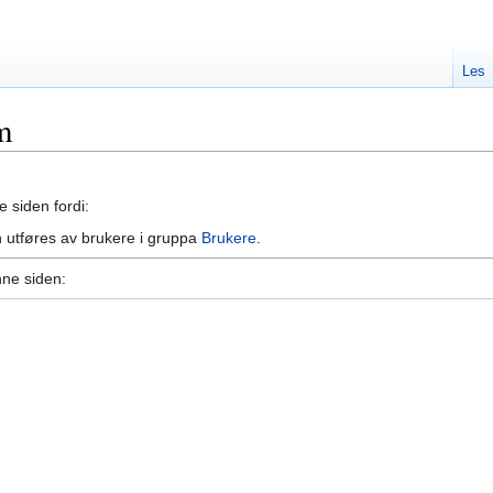
Les
m
e siden fordi:
 utføres av brukere i gruppa
Brukere
.
nne siden: