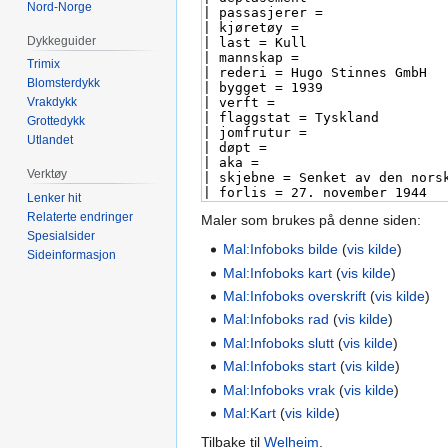
Nord-Norge
Dykkeguider
Trimix
Blomsterdykk
Vrakdykk
Grottedykk
Utlandet
Verktøy
Lenker hit
Relaterte endringer
Maler som brukes på denne siden:
Spesialsider
Mal:Infoboks bilde
(
vis kilde
)
Sideinformasjon
Mal:Infoboks kart
(
vis kilde
)
Mal:Infoboks overskrift
(
vis kilde
)
Mal:Infoboks rad
(
vis kilde
)
Mal:Infoboks slutt
(
vis kilde
)
Mal:Infoboks start
(
vis kilde
)
Mal:Infoboks vrak
(
vis kilde
)
Mal:Kart
(
vis kilde
)
Tilbake til
Welheim
.