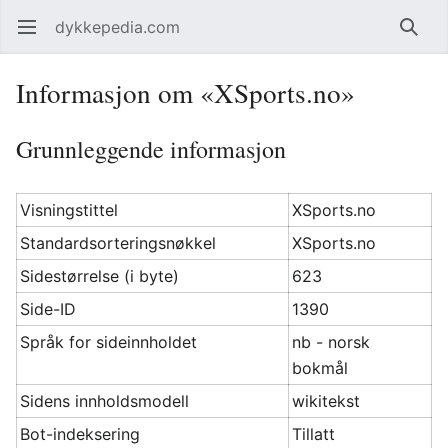
dykkepedia.com
Åpne hovedmenyen
Søk
Informasjon om «XSports.no»
Grunnleggende informasjon
Visningstittel
XSports.no
Standardsorteringsnøkkel
XSports.no
Sidestørrelse (i byte)
623
Side-ID
1390
Språk for sideinnholdet
nb - norsk
bokmål
Sidens innholdsmodell
wikitekst
Bot-indeksering
Tillatt