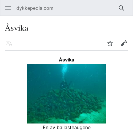
dykkepedia.com
Åpne hovedmenyen
Søk
Åsvika
Språk
Overvåk
Rediger
Åsvika
En av ballasthaugene