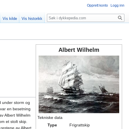
Opprett konto
Logg inn
Søk
Vis kilde
Vis historikk
Albert Wilhelm
nd under storm og
 var en besetning
av Albert Wilhelm
Tekniske data
m et stolt skip.
Type
Frigrattskip
restene av Albert