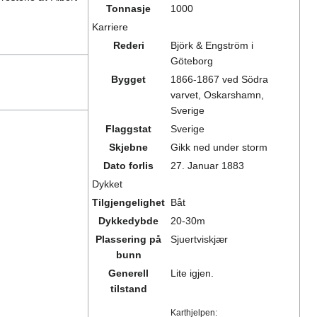
Tonnasje
1000
Karriere
Rederi
Björk & Engström i
Göteborg
Bygget
1866-1867 ved Södra
varvet, Oskarshamn,
Sverige
Flaggstat
Sverige
Skjebne
Gikk ned under storm
Dato forlis
27. Januar 1883
Dykket
Tilgjengelighet
Båt
Dykkedybde
20-30m
Plassering på
Sjuertviskjær
bunn
Generell
Lite igjen.
tilstand
Karthjelpen: