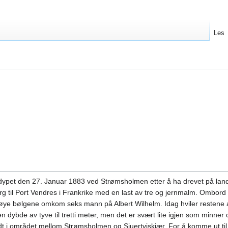
Les
i dypet den 27. Januar 1883 ved Strømsholmen etter å ha drevet på la
org til Port Vendres i Frankrike med en last av tre og jernmalm. Ombord
øye bølgene omkom seks mann på Albert Wilhelm. Idag hviler restene 
n dybde av tyve til tretti meter, men det er svært lite igjen som minner o
t i området mellom Strømsholmen og Sjuertviskjær. For å komme ut til 