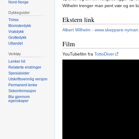
Nord-Norge
Wilhelm trenger man pent vær og en bå
Dykkeguider
Ekstern link
Trimix
Blomsterdykk
Albert Wilhelm - www.skeppare-nyman
Vrakdykk
Grottedykk
Film
Utlandet
YouTubefilm fra
TottoDiver
Verktøy
Lenker hit
Relaterte endringer
Spesialsider
Utskriftsvennlig versjon
Permanent lenke
Sideinformasjon
Bla gjennom
egenskaper