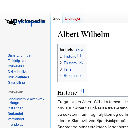
Side
Diskusjon
Albert Wilhelm
Hopp
Hopp
Innhold
til
til
Siste Endringer
[1]
1
Historie
navigering
søk
Tilfeldig side
2
Ekstern link
Dykkekurs
3
Film
Dykkebutikker
4
Referanser
Dykkeklubber
Gassfylling
[1]
Historie
Dykkekart
Tabelloversikt over vrak
Fregattskipet Albert Wilhelm forsvant 
i Norge
høy sjø. Skipet var på reise fra Gøteb
Østlandet
Sørlandet
på seksten mann, og i ulykken og de h
Vestlandet
utenfor Skottevik ved Sjuertviskjær på e
Trøndelag
Spanter og annet vrakgods ligger spred