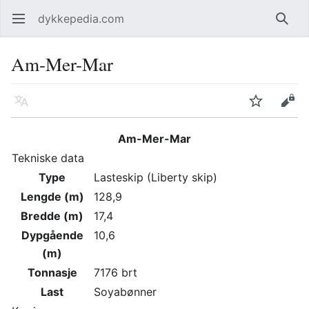
dykkepedia.com
Åpne hovedmenyen
Søk
Am-Mer-Mar
Språk
Overvåk
Rediger
Am-Mer-Mar
Tekniske data
Type
Lasteskip (Liberty skip)
Lengde (m)
128,9
Bredde (m)
17,4
Dypgående
10,6
(m)
Tonnasje
7176 brt
Last
Soyabønner