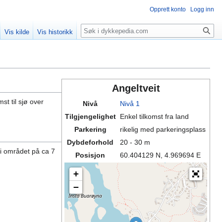
Opprett konto
Logg inn
Søk
Vis kilde
Vis historikk
Angeltveit
st til sjø over
Nivå
Nivå 1
Tilgjengelighet
Enkel tilkomst fra land
Parkering
rikelig med parkeringsplass
Dybdeforhold
20 - 30 m
 i området på ca 7
Posisjon
60.404129 N, 4.969694 E
+
−