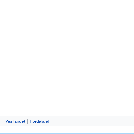
r
Vestlandet
Hordaland