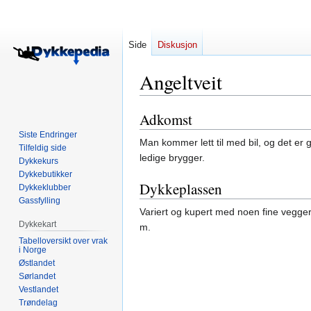
Side
Diskusjon
Angeltveit
Adkomst
Hopp
Hopp
til
til
Siste Endringer
Man kommer lett til med bil, og det er 
navigering
søk
Tilfeldig side
ledige brygger.
Dykkekurs
Dykkebutikker
Dykkeplassen
Dykkeklubber
Gassfylling
Variert og kupert med noen fine vegger.
Dykkekart
m.
Tabelloversikt over vrak
i Norge
Østlandet
Sørlandet
Vestlandet
Trøndelag