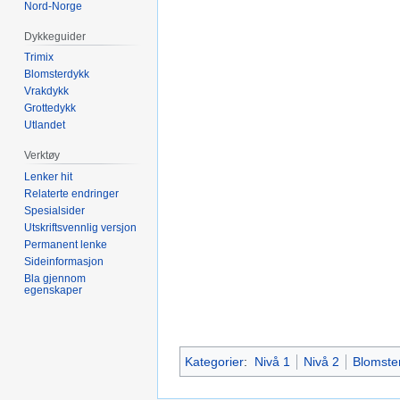
Nord-Norge
Dykkeguider
Trimix
Blomsterdykk
Vrakdykk
Grottedykk
Utlandet
Verktøy
Lenker hit
Relaterte endringer
Spesialsider
Utskriftsvennlig versjon
Permanent lenke
Sideinformasjon
Bla gjennom
egenskaper
Kategorier
:
Nivå 1
Nivå 2
Blomste