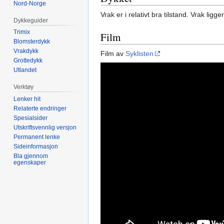
Nord-Norge
Vrak er i relativt bra tilstand. Vrak lig
Dykkeguider
Trimix
Film
Blomsterdykk
Vrakdykk
Film av
Syklisten
Grottedykk
Utlandet
Verktøy
Lenker hit
Relaterte endringer
Spesialsider
Utskriftsvennlig versjon
Permanent lenke
Sideinformasjon
Bla gjennom
egenskaper