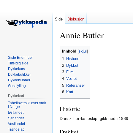
Side
Diskusjon
Annie Butler
Hopp
Hopp
Innhold
til
til
Siste Endringer
1
Historie
navigering
søk
Tilfeldig side
2
Dykket
Dykkekurs
3
Film
Dykkebutikker
4
Været
Dykkeklubber
5
Referanser
Gassfylling
6
Kart
Dykkekart
Tabelloversikt over vrak
Historie
i Norge
Østlandet
Sørlandet
Dansk Tørrlasteskip, gikk ned i 1989.
Vestlandet
Trøndelag
Dykket