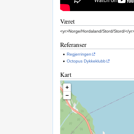
Været
<yr>Norge/Hordaland/Stord/Stord/</yr
Referanser
Regjerringen
Octopus Dykkeklubb
Kart
+
−