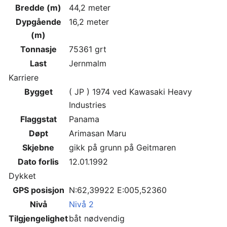
Bredde (m)
44,2 meter
Dypgående
16,2 meter
(m)
Tonnasje
75361 grt
Last
Jernmalm
Karriere
Bygget
( JP ) 1974 ved Kawasaki Heavy
Industries
Flaggstat
Panama
Døpt
Arimasan Maru
Skjebne
gikk på grunn på Geitmaren
Dato forlis
12.01.1992
Dykket
GPS posisjon
N:62,39922 E:005,52360
Nivå
Nivå 2
Tilgjengelighet
båt nødvendig