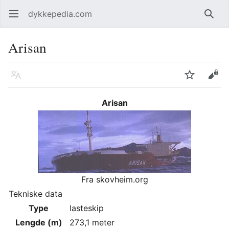
dykkepedia.com
Åpne hovedmenyen
Søk
Arisan
Språk
Overvåk
Rediger
Arisan
Fra skovheim.org
Tekniske data
Type
lasteskip
Lengde (m)
273,1 meter