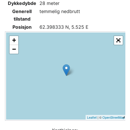
Dykkedybde
28 meter
Generell
temmelig nedbrutt
tilstand
Posisjon
62.398333 N, 5.525 E
+
−
Leaflet
| ©
OpenStreetMap