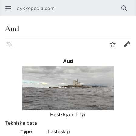
dykkepedia.com
Åpne hovedmenyen
Søk
Aud
Språk
Overvåk
Rediger
Aud
Hestskjæret fyr
Tekniske data
Type
Lasteskip