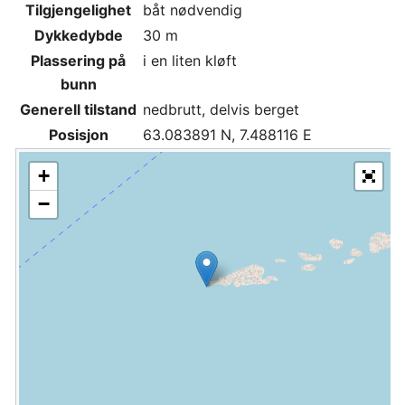
Tilgjengelighet
båt nødvendig
Dykkedybde
30 m
Plassering på
i en liten kløft
bunn
Generell tilstand
nedbrutt, delvis berget
Posisjon
63.083891 N, 7.488116 E
+
−