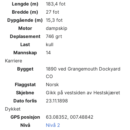
Lengde (m)
183,4 fot
Bredde (m)
27 fot
Dypgående (m)
15,3 fot
Motor
dampskip
Deplasement
746 grt
Last
kull
Mannskap
14
Karriere
Bygget
1890 ved Grangemouth Dockyard
CO
Flaggstat
Norsk
Skjebne
Gikk på vestsiden av Hestskjæret
Dato forlis
23.11.1898
Dykket
GPS posisjon
63.08352, 007.48842
Nivå
Nivå 2