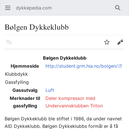
dykkepedia.com
Åpne hovedmenyen
Søk
Bølgen Dykkeklubb
Språk
Overvåk
Rediger
Bølgen Dykkeklubb
Hjemmeside
http://student.grm.hia.no/bolgen/
Klubbdykk
Gassfylling
Gassutvalg
Luft
Merknader til
Deler kompressor med
gassfylling
Undervannsklubben Triton
Bølgen Dykkeklubb ble stiftet i 1986, da under navnet
AID Dykkeklubb. Bølgen Dykkeklubbs formål er å få