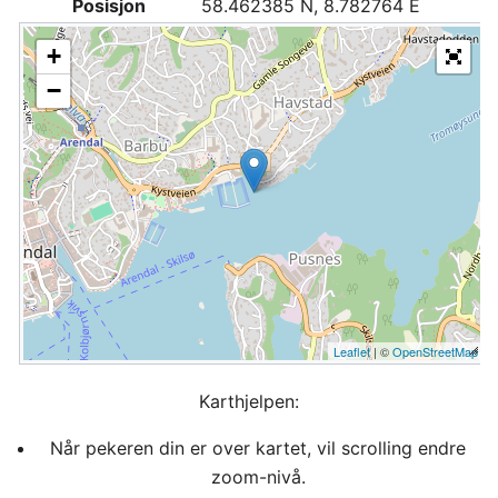
Posisjon
58.462385 N, 8.782764 E
+
−
Leaflet
| ©
OpenStreetMap
Karthjelpen:
Når pekeren din er over kartet, vil scrolling endre
zoom-nivå.