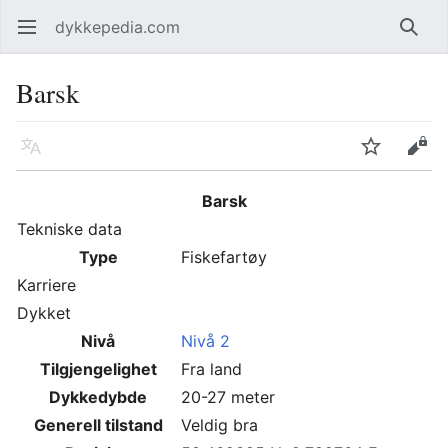
dykkepedia.com
Åpne hovedmenyen
Søk
Barsk
Språk
Overvåk
Rediger
Barsk
Tekniske data
Type
Fiskefartøy
Karriere
Dykket
Nivå
Nivå 2
Tilgjengelighet
Fra land
Dykkedybde
20-27 meter
Generell tilstand
Veldig bra