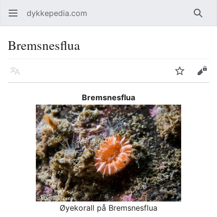
dykkepedia.com
Åpne hovedmenyen
Søk
Bremsnesflua
Språk
Overvåk
Rediger
Bremsnesflua
Øyekorall på Bremsnesflua