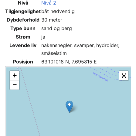
Nivå
Nivå 2
Tilgjengelighet
båt nødvendig
Dybdeforhold
30 meter
Type bunn
sand og berg
Strøm
ja
Levende liv
nakensnegler, svamper, hydroider,
småseistim
Posisjon
63.101018 N, 7.695815 E
+
−