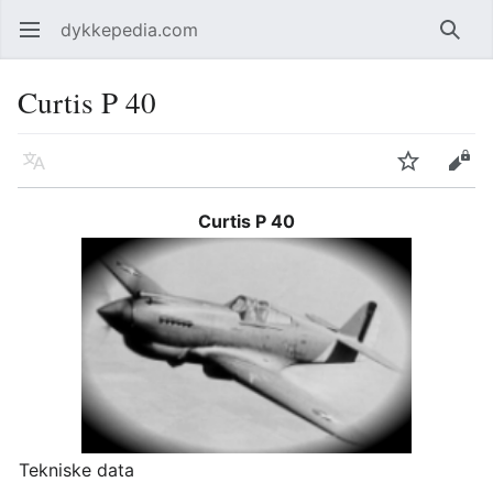
dykkepedia.com
Åpne hovedmenyen
Søk
Curtis P 40
Språk
Overvåk
Rediger
Curtis P 40
Tekniske data