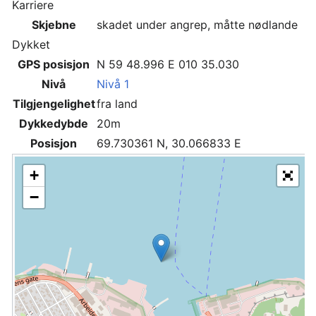
Karriere
Skjebne
skadet under angrep, måtte nødlande
Dykket
GPS posisjon
N 59 48.996 E 010 35.030
Nivå
Nivå 1
Tilgjengelighet
fra land
Dykkedybde
20m
Posisjon
69.730361 N, 30.066833 E
+
−