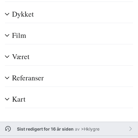
Dykket
Film
Været
Referanser
Kart
Sist redigert for 16 år siden
av
>Hklygre