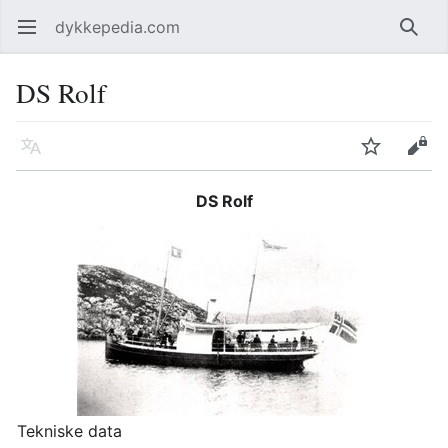
dykkepedia.com
Åpne hovedmenyen
Søk
DS Rolf
Språk
Overvåk
Rediger
DS Rolf
Tekniske data