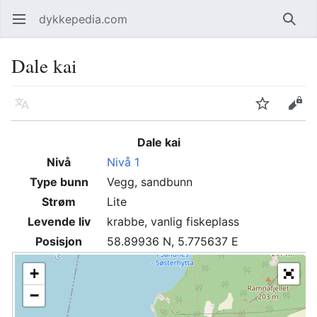
dykkepedia.com
Åpne hovedmenyen
Søk
Dale kai
Språk
Overvåk
Rediger
Dale kai
Nivå
Nivå 1
Type bunn
Vegg, sandbunn
Strøm
Lite
Levende liv
krabbe, vanlig fiskeplass
Posisjon
58.89936 N, 5.775637 E
+
−