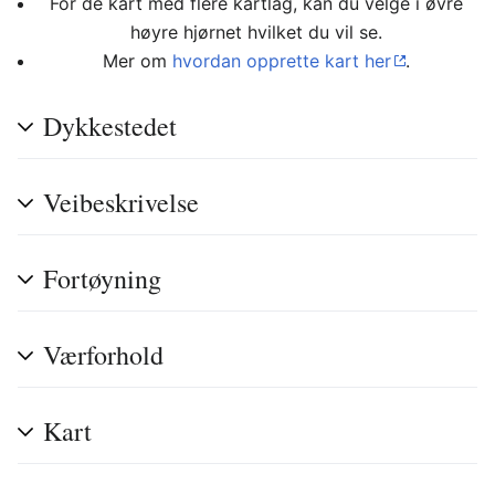
For de kart med flere kartlag, kan du velge i øvre
høyre hjørnet hvilket du vil se.
Mer om
hvordan opprette kart her
.
Dykkestedet
Veibeskrivelse
Fortøyning
Værforhold
Kart