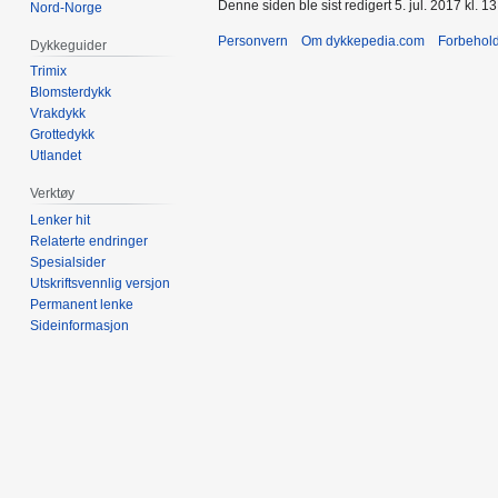
Denne siden ble sist redigert 5. jul. 2017 kl. 13
Nord-Norge
Personvern
Om dykkepedia.com
Forbehol
Dykkeguider
Trimix
Blomsterdykk
Vrakdykk
Grottedykk
Utlandet
Verktøy
Lenker hit
Relaterte endringer
Spesialsider
Utskriftsvennlig versjon
Permanent lenke
Sideinformasjon