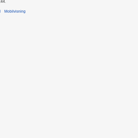
:44.
d
Mobilvisning