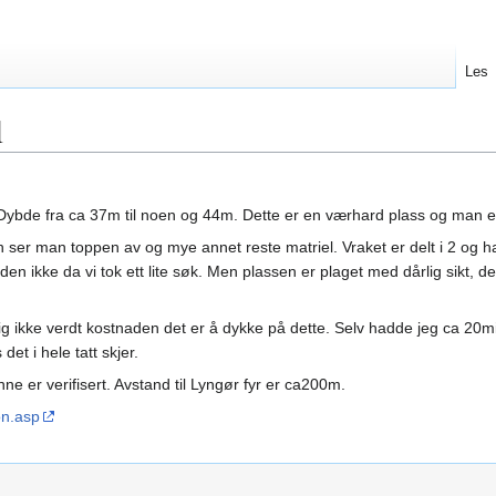
Les
l
. Dybde fra ca 37m til noen og 44m. Dette er en værhard plass og man 
 ser man toppen av og mye annet reste matriel. Vraket er delt i 2 og har
nt den ikke da vi tok ett lite søk. Men plassen er plaget med dårlig sikt,
lig ikke verdt kostnaden det er å dykke på dette. Selv hadde jeg ca 20mi
det i hele tatt skjer.
 er verifisert. Avstand til Lyngør fyr er ca200m.
on.asp