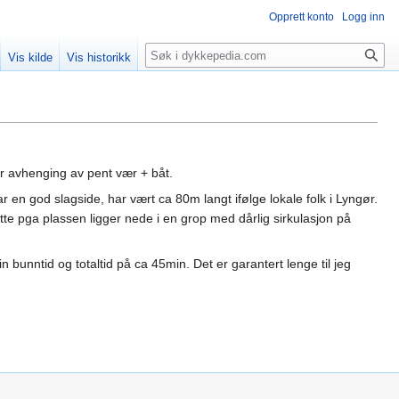
Opprett konto
Logg inn
Søk
Vis kilde
Vis historikk
er avhenging av pent vær + båt.
 en god slagside, har vært ca 80m langt ifølge lokale folk i Lyngør.
 dette pga plassen ligger nede i en grop med dårlig sirkulasjon på
n bunntid og totaltid på ca 45min. Det er garantert lenge til jeg