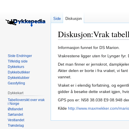
Side
Diskusjon
Diskusjon
:
Vrak tabel
Hopp
Hopp
Informasjon funnet for DS Marion.
til
til
Vrakrestene ligger uten for Lyngør fyr
Siste Endringer
navigering
søk
Tilfeldig side
Det man finner er jernskrot, dampkjelen
Dykkekurs
Akter delen er borte i fra vraket, vi fa
Dykkebutikker
vannet.
Dykkeklubber
Gassfylling
Vraket er i elendig forfatning, og egent
gidder å besøke dette vraket igjen, hvis 
Dykkekart
GPS pos er: N58 38.038 E9 08.948 denne
Tabelloversikt over vrak
i Norge
Kilde
http://www.maxmekker.com/mari
Østlandet
Sørlandet
Vestlandet
Trøndelag